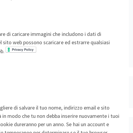
are di caricare immagini che includono i dati di
del sito web possono scaricare ed estrarre qualsiasi
eb.
liere di salvare il tuo nome, indirizzo email e sito
à in modo che tu non debba inserire nuovamente i tuoi
ookie dureranno per un anno. Se hai un account e
kie temporaneo per determinare se il tuo browser