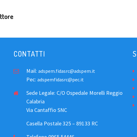
ettore
CONTATTI
S
Mail:
adspem.fidasrc@adspem.it
Pec:
adspemfidasrc@pec.it
Sede Legale: C/O Ospedale Morelli Reggio
Calabria
Via Cantaffio SNC
Casella Postale 325 – 89133 RC
Telefono 0965.54446